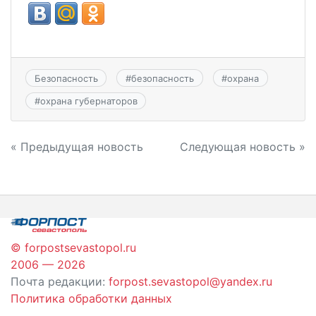
Безопасность
#
безопасность
#
охрана
#
охрана губернаторов
Навигация
« Предыдущая новость
Следующая новость »
по
записям
© forpostsevastopol.ru
2006 — 2026
Почта редакции:
forpost.sevastopol@yandex.ru
Политика обработки данных