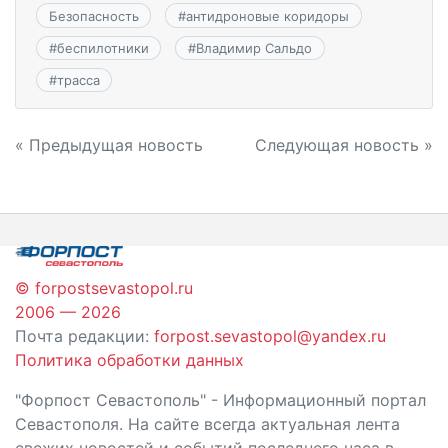
Безопасность
#
антидроновые коридоры
#
беспилотники
#
Владимир Сальдо
#
трасса
Навигация
« Предыдущая новость
Следующая новость »
по
записям
© forpostsevastopol.ru
2006 — 2026
Почта редакции:
forpost.sevastopol@yandex.ru
Политика обработки данных
"Форпост Севастополь" - Информационный портал
Севастополя. На сайте всегда актуальная лента