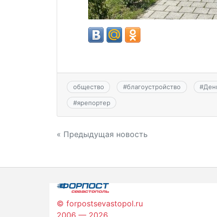
общество
#
благоустройство
#
Ден
#
ярепортер
Навигация
« Предыдущая новость
по
записям
© forpostsevastopol.ru
2006 — 2026