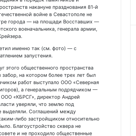
ространств накануне празднования 81-й
ечественной войне в Севастополе не
нтре города — на площади Восставших —
тского военачальника, генерала армии,
Крейзера.
етил именно так (см. фото) — с
атлением запустения.
уг этого общественного пространства
забор, на котором более трех лет был
азчиком работ выступало ООО «Северная
игоров), а генеральным подрядчиком —
 ООО «КБРСГ», директор Андрей
власти уверяли, что землю под
не выделяли. Соглашений между
каким-либо застройщиком относительно
было. Благоустройство сквера не
совете и не проходило общественные