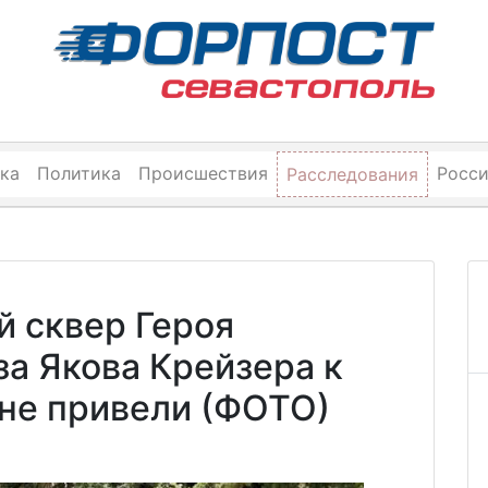
ка
Политика
Происшествия
Росс
Расследования
й сквер Героя
а Якова Крейзера к
 не привели (ФОТО)