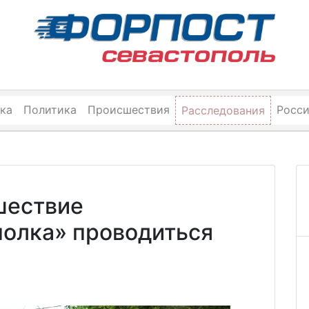
ка
Политика
Происшествия
Росс
Расследования
шествие
полка» проводиться