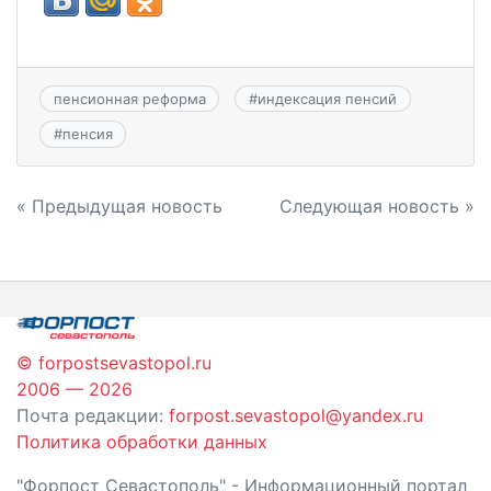
пенсионная реформа
#
индексация пенсий
#
пенсия
Навигация
« Предыдущая новость
Следующая новость »
по
записям
© forpostsevastopol.ru
2006 — 2026
Почта редакции:
forpost.sevastopol@yandex.ru
Политика обработки данных
"Форпост Севастополь" - Информационный портал