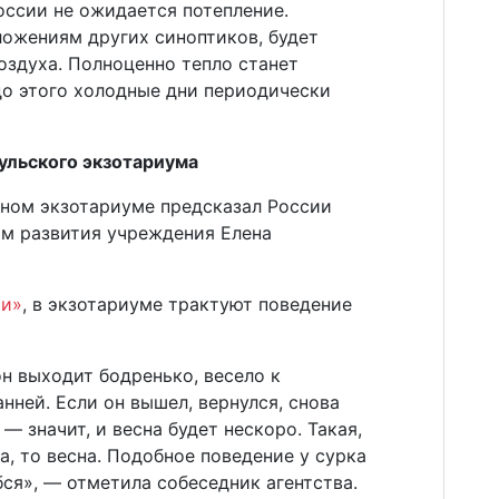
России не ожидается потепление.
ложениям других синоптиков, будет
воздуха. Полноценно тепло станет
до этого холодные дни периодически
Тульского экзотариума
тном экзотариуме предсказал России
ом развития учреждения Елена
ти»
, в экзотариуме трактуют поведение
н выходит бодренько, весело к
анней. Если он вышел, вернулся, снова
 — значит, и весна будет нескоро. Такая,
ма, то весна. Подобное поведение у сурка
ибся», — отметила собеседник агентства.