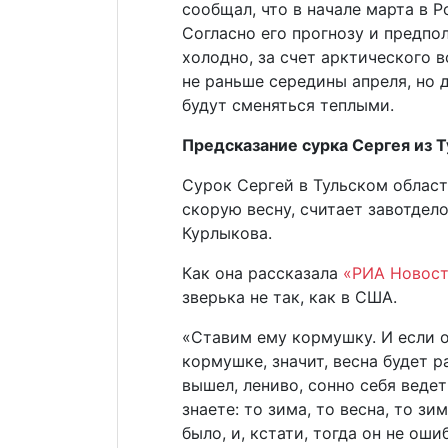
сообщал, что в начале марта в 
Согласно его прогнозу и предпо
холодно, за счет арктического 
не раньше середины апреля, но 
будут сменяться теплыми.
Предсказание сурка Сергея из 
Сурок Сергей в Тульском облас
скорую весну, считает завотдел
Курлыкова.
Как она рассказала
«РИА Новос
зверька не так, как в США.
«Ставим ему кормушку. И если о
кормушке, значит, весна будет р
вышел, лениво, сонно себя ведет
знаете: то зима, то весна, то зи
было, и, кстати, тогда он не ош