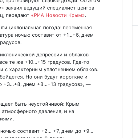
о, прогнозируют слабые дожди. Об этом
у» заявил ведущий специалист центра
ц, передают
«РИА Новости Крым»
.
антициклональная погода: переменная
ратура ночью составит от +1…+6, днем
градусов.
циклонической депрессии и облаков
все те же +10…+15 градусов. Где-то
и с характерным уплотнением облаков.
обойдется. Но они будут короткие и
ю +3…+8, днем +8…+13 градусов», —
бещает быть неустойчивой: Крым
 атмосферного давления, и на
ниями.
а ночью составит +2… +7, днем до +9…