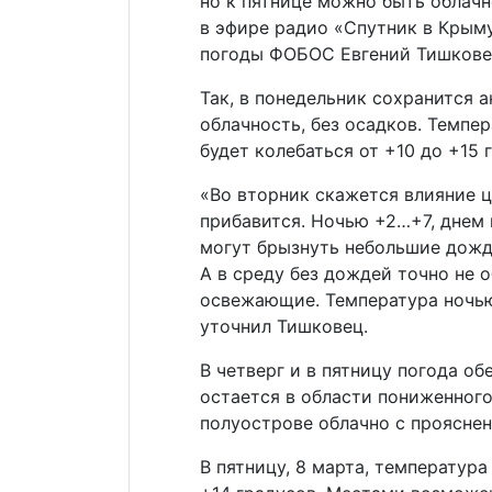
но к пятнице можно быть облачн
в эфире радио «Спутник в Крым
погоды ФОБОС Евгений Тишкове
Так, в понедельник сохранится 
облачность, без осадков. Темпе
будет колебаться от +10 до +15 
«Во вторник скажется влияние 
прибавится. Ночью +2…+7, днем 
могут брызнуть небольшие дожд
А в среду без дождей точно не 
освежающие. Температура ночь
уточнил Тишковец.
В четверг и в пятницу погода о
остается в области пониженного
полуострове облачно с проясне
В пятницу, 8 марта, температур