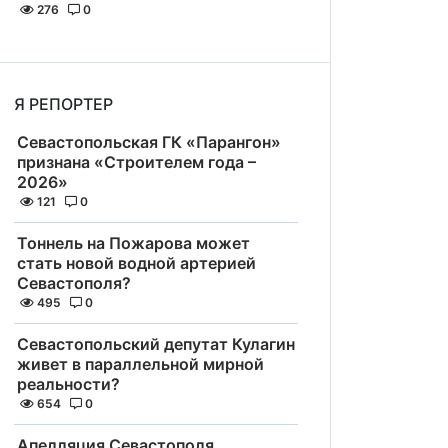
276
0
Я РЕПОРТЕР
Севастопольская ГК «Парангон»
признана «Строителем года –
2026»
121
0
Тоннель на Пожарова может
стать новой водной артерией
Севастополя?
495
0
Севастопольский депутат Кулагин
живет в параллельной мирной
реальности?
654
0
Апелляция Севастополя