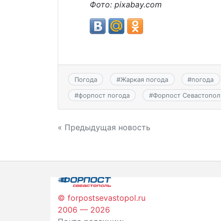
Фото: pixabay.com
Погода
#
Жаркая погода
#
погода
#
форпост погода
#
Форпост Севастопол
Навигация
« Предыдущая новость
по
записям
© forpostsevastopol.ru
2006 — 2026