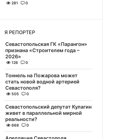
281
0
Я РЕПОРТЕР
Севастопольская ГК «Парангон»
признана «Строителем года –
2026»
126
0
Тоннель на Пожарова может
стать новой водной артерией
Севастополя?
505
0
Севастопольский депутат Кулагин
живет в параллельной мирной
реальности?
668
0
Апелляция Севастополя