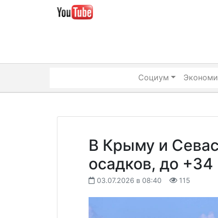
Skip
to
content
Социум
Экономи
В Крыму и Севас
осадков, до +34
03.07.2026 в 08:40
115