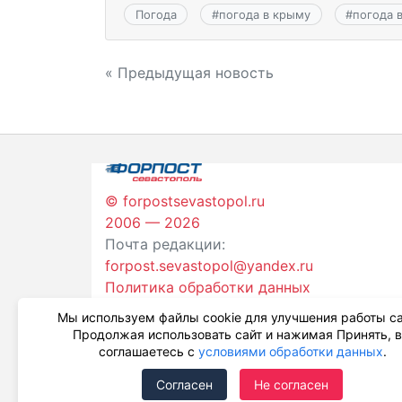
Погода
#
погода в крыму
#
погода 
Навигация
« Предыдущая новость
по
записям
© forpostsevastopol.ru
2006 — 2026
Почта редакции:
forpost.sevastopol@yandex.ru
Политика обработки данных
Мы используем файлы cookie для улучшения работы са
Продолжая использовать сайт и нажимая Принять, 
соглашаетесь с
условиями обработки данных
.
Согласен
Не согласен