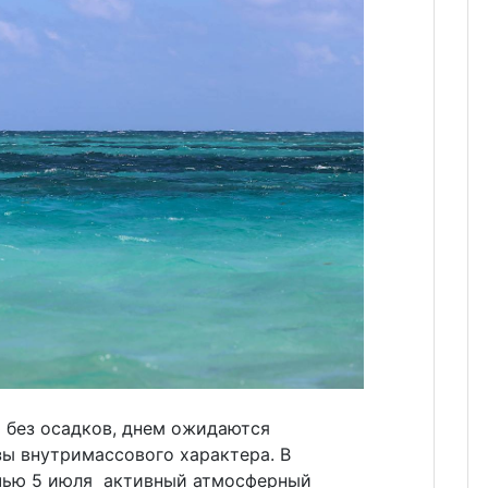
 без осадков, днем ожидаются
зы внутримассового характера. В
очью 5 июля активный атмосферный