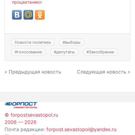
процветанию»
Новости политики
#
выборы
#
голосование
#
депутаты
#
Заксобрание
Навигация
« Предыдущая новость
Следующая новость »
по
записям
© forpostsevastopol.ru
2006 — 2026
Почта редакции:
forpost.sevastopol@yandex.ru