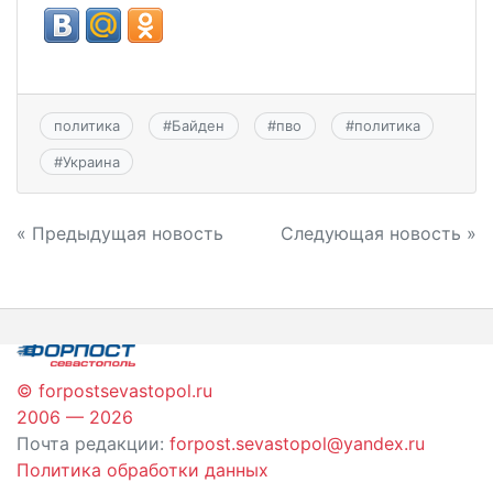
политика
#
Байден
#
пво
#
политика
#
Украина
Навигация
« Предыдущая новость
Следующая новость »
по
записям
© forpostsevastopol.ru
2006 — 2026
Почта редакции:
forpost.sevastopol@yandex.ru
Политика обработки данных