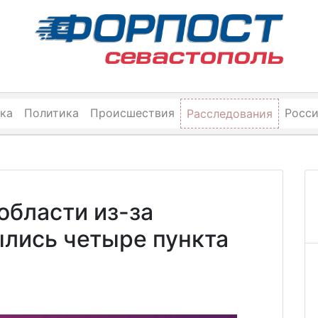
ка
Политика
Происшествия
Росс
Расследования
области из-за
ылись четыре пункта