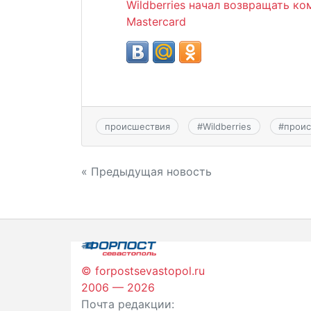
Wildberries начал возвращать ко
Mastercard
происшествия
#
Wildberries
#
прои
Навигация
« Предыдущая новость
по
записям
© forpostsevastopol.ru
2006 — 2026
Почта редакции: