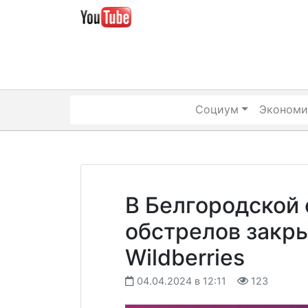
Skip
to
content
Социум
Экономи
В Белгородской 
обстрелов закр
Wildberries
04.04.2024 в 12:11
123