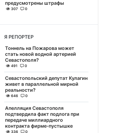
предусмотрены штрафы
307
0
Я РЕПОРТЕР
Тоннель на Пожарова может
стать новой водной артерией
Севастополя?
491
0
Севастопольский депутат Кулагин
живет в параллельной мирной
реальности?
646
0
Апелляция Севастополя
подтвердила факт подлога при
передаче миллиардного
контракта фирме-пустышке
336
0