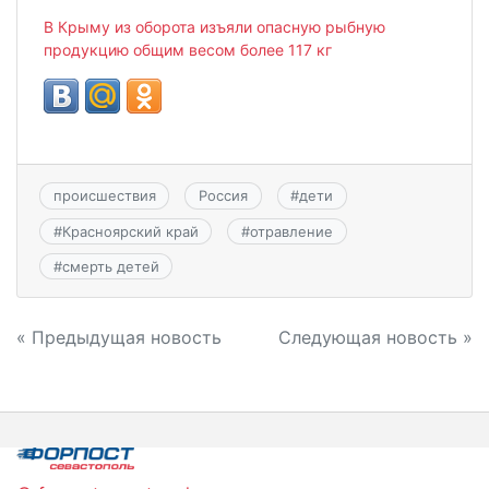
В Крыму из оборота изъяли опасную рыбную
продукцию общим весом более 117 кг
происшествия
Россия
#
дети
#
Красноярский край
#
отравление
#
смерть детей
Навигация
« Предыдущая новость
Следующая новость »
по
записям