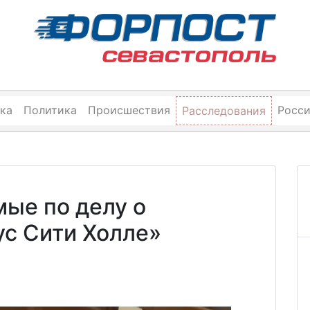
ка
Политика
Происшествия
Росс
Расследования
ые по делу о
ус Сити Холле»