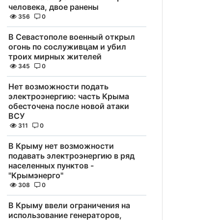
человека, двое ранены
356
0
В Севастополе военный открыл
огонь по сослуживцам и убил
троих мирных жителей
345
0
Нет возможности подать
электроэнергию: часть Крыма
обесточена после новой атаки
ВСУ
311
0
В Крыму нет возможности
подавать электроэнергию в ряд
населенных пунктов -
"Крымэнерго"
308
0
В Крыму ввели ограничения на
использование генераторов,