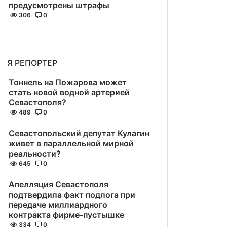
предусмотрены штрафы
306
0
Я РЕПОРТЕР
Тоннель на Пожарова может
стать новой водной артерией
Севастополя?
489
0
Севастопольский депутат Кулагин
живет в параллельной мирной
реальности?
645
0
Апелляция Севастополя
подтвердила факт подлога при
передаче миллиардного
контракта фирме-пустышке
334
0