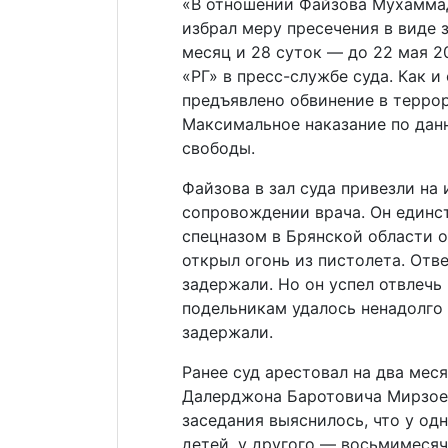
«В отношении Файзова Мухаммад
избрал меру пресечения в виде 
месяц и 28 суток — до 22 мая 2
«РГ» в пресс-службе суда. Как 
предъявлено обвинение в террори
Максимальное наказание по дан
свободы.
Файзова в зал суда привезли на
сопровождении врача. Он единс
спецназом в Брянской области 
открыл огонь из пистолета. Отве
задержали. Но он успел отвлечь
подельникам удалось ненадолго 
задержали.
Ранее суд арестовал на два ме
Далерджона Баротовича Мирзое
заседания выяснилось, что у од
детей, у другого — восьмимесяч