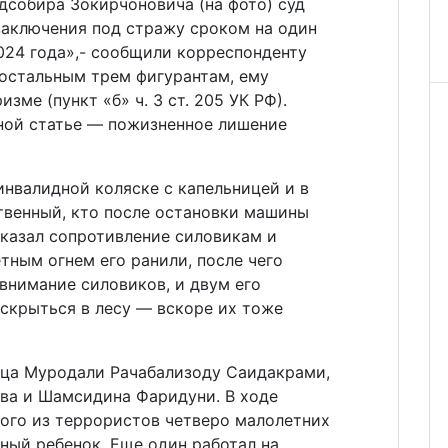
собира Зокирчоновича (на фото) суд
заключения под стражу сроком на один
024 года»,- сообщили корреспонденту
и остальным трем фигурантам, ему
зме (пункт «б» ч. 3 ст. 205 УК РФ).
ной статье — пожизненное лишение
 инвалидной коляске с капельницей и в
твенный, кто после остановки машины
оказал сопротивление силовикам и
тным огнем его ранили, после чего
 внимание силовиков, и двум его
скрыться в лесу — вскоре их тоже
сяца Муродали Рачабализоду Саидакрами,
ва и Шамсидина Фаридуни. В ходе
ного из террористов четверо малолетних
ный ребенок. Еще один работал на