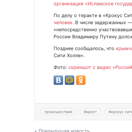
организация «Исламское госуда
По делу о теракте в «Крокус С
человек.
В числе задержанных —
«непосредственно участвовавших
России Владимиру Путину доло
Позднее сообщалось, что
крымч
Сити Холле».
Фото:
скриншот с видео «Россий
происшествия
#
арест
#
крокус сит
« Предыдущая новость