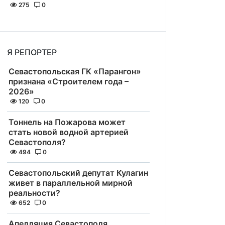
275
0
Я РЕПОРТЕР
Севастопольская ГК «Парангон»
признана «Строителем года –
2026»
120
0
Тоннель на Пожарова может
стать новой водной артерией
Севастополя?
494
0
Севастопольский депутат Кулагин
живет в параллельной мирной
реальности?
652
0
Апелляция Севастополя