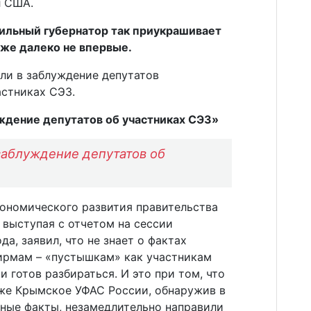
ол США.
ильный губернатор так приукрашивает
уже далеко не впервые.
ли в заблуждение депутатов
астниках СЭЗ.
ждение депутатов об участниках СЭЗ»
заблуждение депутатов об
кономического развития правительства
 выступая с отчетом на сессии
а, заявил, что не знает о фактах
ирмам – «пустышкам» как участникам
 готов разбираться. И это при том, что
кже Крымское УФАС России, обнаружив в
нные факты, незамедлительно направили