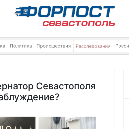
ка
Политика
Происшествия
Росс
Расследования
ернатор Севастополя
 заблуждение?