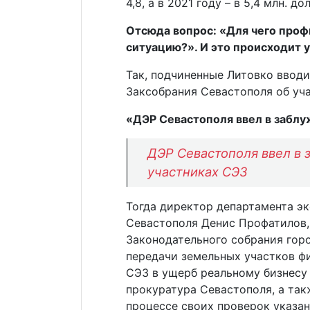
4,8, а в 2021 году – в 5,4 млн. д
Отсюда вопрос: «Для чего проф
ситуацию?». И это происходит 
Так, подчиненные Литовко вводи
Заксобрания Севастополя об уч
«ДЭР Севастополя ввел в заблу
ДЭР Севастополя ввел в 
участниках СЭЗ
Тогда директор департамента э
Севастополя Денис Профатилов,
Законодательного собрания город
передачи земельных участков ф
СЭЗ в ущерб реальному бизнесу и
прокуратура Севастополя, а та
процессе своих проверок указа