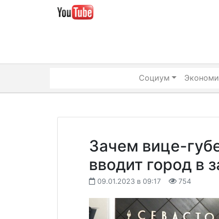
Skip
to
content
Социум
Экономи
Зачем вице-губ
вводит город в
09.01.2023 в 09:17
754