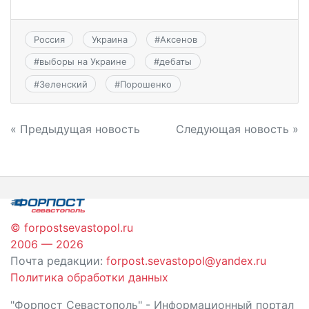
Россия
Украина
#
Аксенов
#
выборы на Украине
#
дебаты
#
Зеленский
#
Порошенко
Навигация
« Предыдущая новость
Следующая новость »
по
записям
© forpostsevastopol.ru
2006 — 2026
Почта редакции:
forpost.sevastopol@yandex.ru
Политика обработки данных
"Форпост Севастополь" - Информационный портал