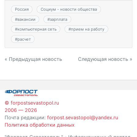
Россия
Социум - новости общества
#
вакансии
#
зарплата
#
компьютерная сеть
#
прием на работу
#
расчет
Навигация
« Предыдущая новость
Следующая новость »
по
записям
© forpostsevastopol.ru
2006 — 2026
Почта редакции:
forpost.sevastopol@yandex.ru
Политика обработки данных
"Форпост Севастополь" - Информационный портал