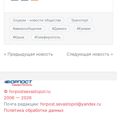
Социум - новости общества
Транспорт
#
авиасообщение
#
Дамаск
#
Ереван
#
Крым
#
Симферополь
Навигация
« Предыдущая новость
Следующая новость »
по
записям
© forpostsevastopol.ru
2006 — 2026
Почта редакции:
forpost.sevastopol@yandex.ru
Политика обработки данных