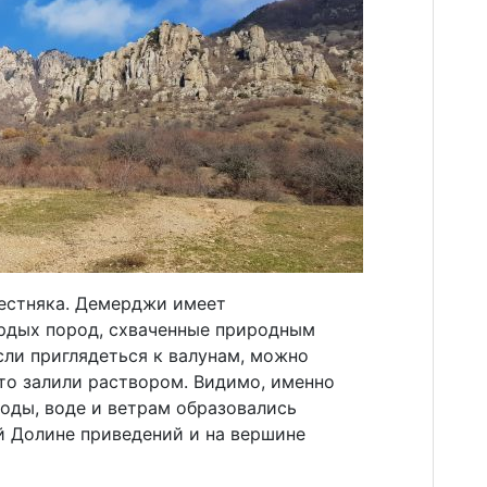
вестняка. Демерджи имеет
рдых пород, схваченные природным
сли приглядеться к валунам, можно
дто залили раствором. Видимо, именно
оды, воде и ветрам образовались
й Долине приведений и на вершине