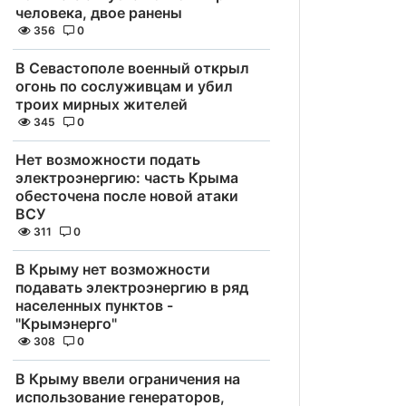
человека, двое ранены
356
0
В Севастополе военный открыл
огонь по сослуживцам и убил
троих мирных жителей
345
0
Нет возможности подать
электроэнергию: часть Крыма
обесточена после новой атаки
ВСУ
311
0
В Крыму нет возможности
подавать электроэнергию в ряд
населенных пунктов -
"Крымэнерго"
308
0
В Крыму ввели ограничения на
использование генераторов,