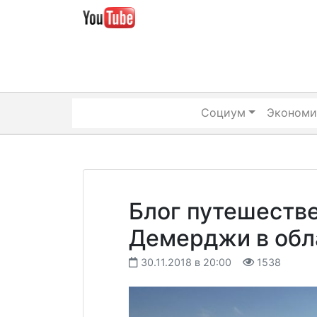
Skip
to
content
Социум
Экономи
Блог путешеств
Демерджи в обл
30.11.2018 в 20:00
1538