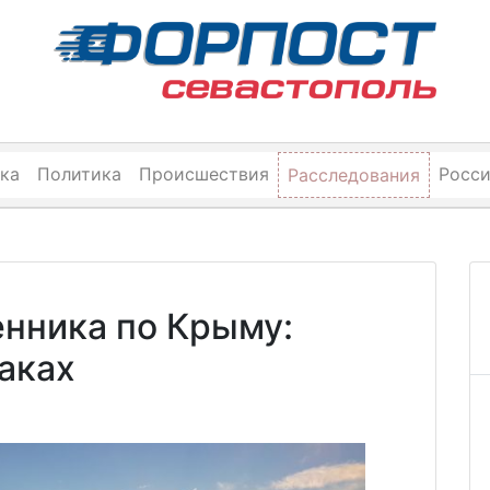
ка
Политика
Происшествия
Росс
Расследования
енника по Крыму:
аках