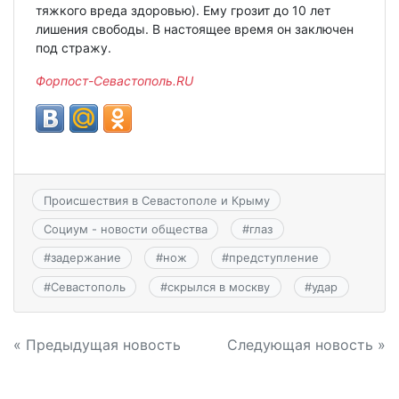
тяжкого вреда здоровью). Ему грозит до 10 лет
лишения свободы. В настоящее время он заключен
под стражу.
Форпост-Севастополь.RU
Происшествия в Севастополе и Крыму
Социум - новости общества
#
глаз
#
задержание
#
нож
#
предступление
#
Севастополь
#
скрылся в москву
#
удар
Навигация
« Предыдущая новость
Следующая новость »
по