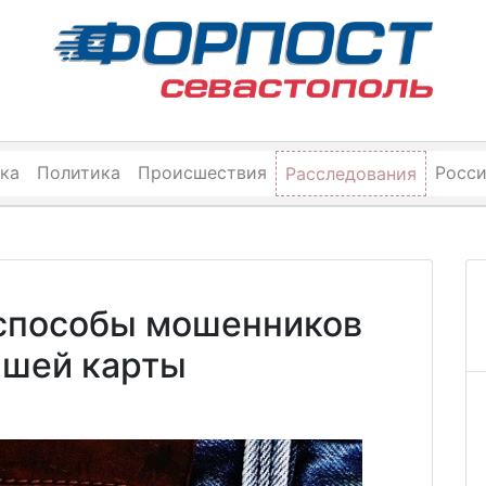
ка
Политика
Происшествия
Росс
Расследования
 способы мошенников
ашей карты