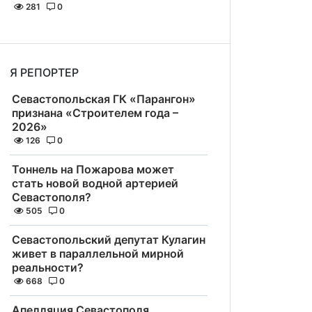
281
0
Я РЕПОРТЕР
Севастопольская ГК «Парангон»
признана «Строителем года –
2026»
126
0
Тоннель на Пожарова может
стать новой водной артерией
Севастополя?
505
0
Севастопольский депутат Кулагин
живет в параллельной мирной
реальности?
668
0
Апелляция Севастополя