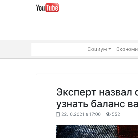
Skip
to
content
Социум
Экономи
Эксперт назвал
узнать баланс в
22.10.2021 в 17:00
552