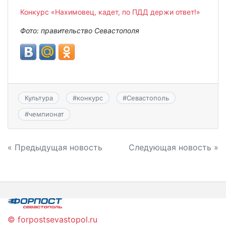
Конкурс «Нахимовец, кадет, по ПДД держи ответ!»
Фото: правительство Севастополя
Культура
#
конкурс
#
Севастополь
#
чемпионат
Навигация
« Предыдущая новость
Следующая новость »
по
записям
© forpostsevastopol.ru