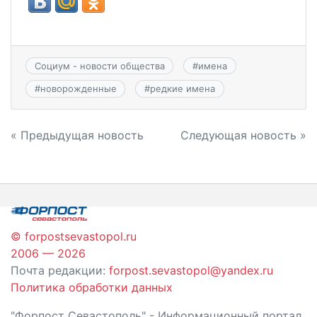
Социум - новости общества
#
имена
#
новорожденные
#
редкие имена
Навигация
« Предыдущая новость
Следующая новость »
по
записям
© forpostsevastopol.ru
2006 — 2026
Почта редакции:
forpost.sevastopol@yandex.ru
Политика обработки данных
"Форпост Севастополь" - Информационный портал