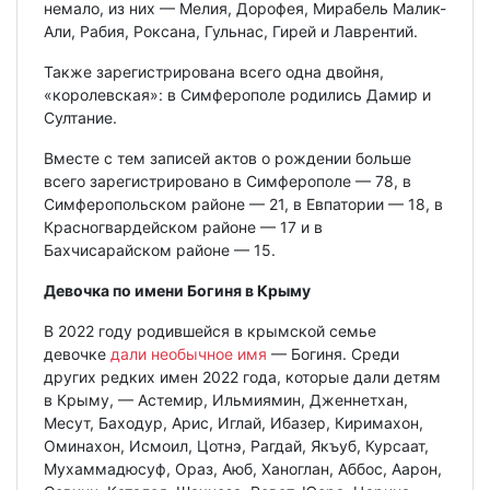
немало, из них — Мелия, Дорофея, Мирабель Малик-
Али, Рабия, Роксана, Гульнас, Гирей и Лаврентий.
Также зарегистрирована всего одна двойня,
«королевская»: в Симферополе родились Дамир и
Султание.
Вместе с тем записей актов о рождении больше
всего зарегистрировано в Симферополе — 78, в
Симферопольском районе — 21, в Евпатории — 18, в
Красногвардейском районе — 17 и в
Бахчисарайском районе — 15.
Девочка по имени Богиня в Крыму
В 2022 году родившейся в крымской семье
девочке
дали необычное имя
— Богиня. Среди
других редких имен 2022 года, которые дали детям
в Крыму, — Астемир, Ильмиямин, Дженнетхан,
Месут, Баходур, Арис, Иглай, Ибазер, Киримахон,
Оминахон, Исмоил, Цотнэ, Рагдай, Якъуб, Курсаат,
Мухаммадюсуф, Ораз, Аюб, Ханоглан, Аббос, Аарон,