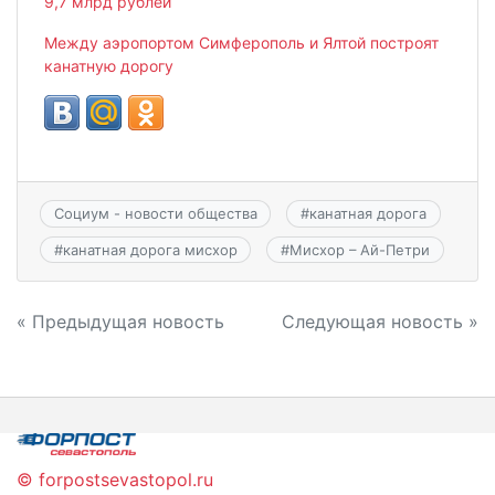
9,7 млрд рублей
Между аэропортом Симферополь и Ялтой построят
канатную дорогу
Социум - новости общества
#
канатная дорога
#
канатная дорога мисхор
#
Мисхор – Ай-Петри
Навигация
« Предыдущая новость
Следующая новость »
по
записям
© forpostsevastopol.ru