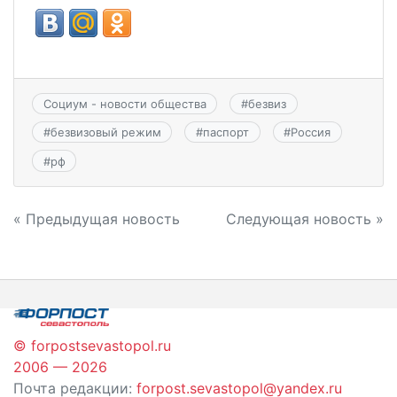
Социум - новости общества
#
безвиз
#
безвизовый режим
#
паспорт
#
Россия
#
рф
Навигация
« Предыдущая новость
Следующая новость »
по
записям
© forpostsevastopol.ru
2006 — 2026
Почта редакции:
forpost.sevastopol@yandex.ru