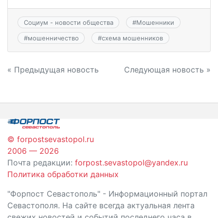
Социум - новости общества
#
Мошенники
#
мошенничество
#
схема мошенников
Навигация
« Предыдущая новость
Следующая новость »
по
записям
© forpostsevastopol.ru
2006 — 2026
Почта редакции:
forpost.sevastopol@yandex.ru
Политика обработки данных
"Форпост Севастополь" - Информационный портал
Севастополя. На сайте всегда актуальная лента
свежих новостей и событий последнего часа в