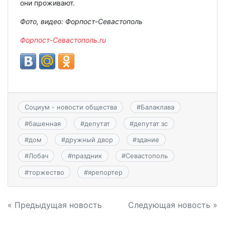
они проживают.
Фото, видео: Форпост-Севастополь
Форпост-Севастополь.ru
Социум - новости общества
#
Балаклава
#
башенная
#
депутат
#
депутат зс
#
дом
#
дружный двор
#
здание
#
Лобач
#
праздник
#
Севастополь
#
торжество
#
ярепортер
Навигация
« Предыдущая новость
Следующая новость »