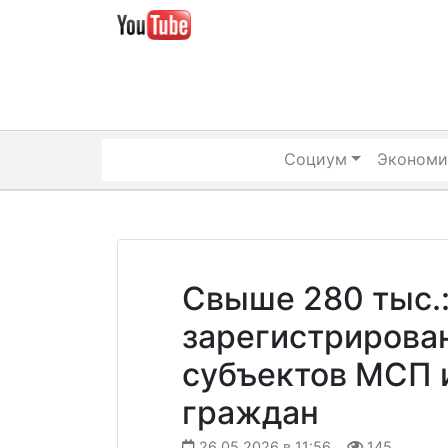
Skip
to
content
Социум
Экономи
Свыше 280 тыс.
зарегистрирова
субъектов МСП 
граждан
26.05.2026 в 11:56
145