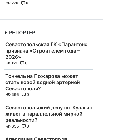
276
0
Я РЕПОРТЕР
Севастопольская ГК «Парангон»
признана «Строителем года –
2026»
121
0
Тоннель на Пожарова может
стать новой водной артерией
Севастополя?
495
0
Севастопольский депутат Кулагин
живет в параллельной мирной
реальности?
655
0
Апелляция Севастополя