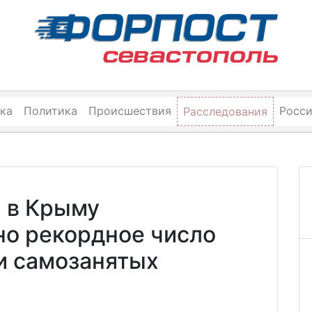
ка
Политика
Происшествия
Росс
Расследования
: в Крыму
но рекордное число
и самозанятых