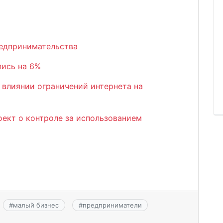
редпринимательства
лись на 6%
 влиянии ограничений интернета на
оект о контроле за использованием
#
малый бизнес
#
предприниматели