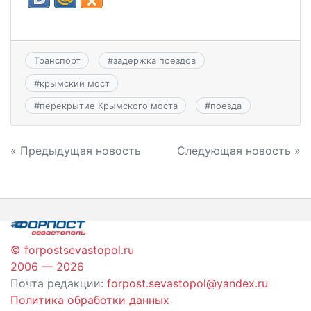
Транспорт
#
задержка поездов
#
крымский мост
#
перекрытие Крымского моста
#
поезда
Навигация
« Предыдущая новость
Следующая новость »
по
записям
© forpostsevastopol.ru
2006 — 2026
Почта редакции:
forpost.sevastopol@yandex.ru
Политика обработки данных