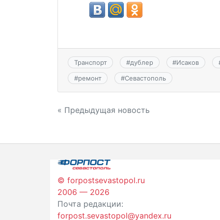
Транспорт
#
дублер
#
Исаков
#
ремонт
#
Севастополь
Навигация
« Предыдущая новость
по
записям
© forpostsevastopol.ru
2006 — 2026
Почта редакции:
forpost.sevastopol@yandex.ru