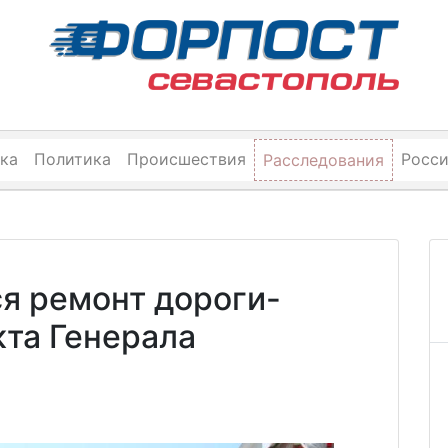
ка
Политика
Происшествия
Росс
Расследования
я ремонт дороги-
кта Генерала