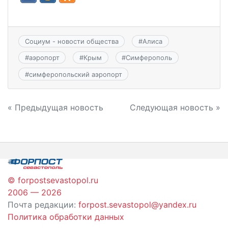
Социум - новости общества
#
Алиса
#
аэропорт
#
Крым
#
Симферополь
#
симферопольский аэропорт
Навигация
« Предыдущая новость
Следующая новость »
по
записям
© forpostsevastopol.ru
2006 — 2026
Почта редакции:
forpost.sevastopol@yandex.ru
Политика обработки данных