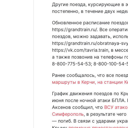
Другие поезда, курсирующие в э
постепенно, в течение двух неде
Обновленное расписание поездов
https://grandtrain.ru/. Все опер
поездов, можно задавать, испол
https://grandtrain.ru/obratnaya-s
https://vk.com/tavria.train, в месс
а также позвонив на телефоны г
8-800-775-54-53; 8-800-100-54-
Ранее сообщалось, что все поез
маршруты в Керчи, на станции 
График движения поездов по Кр
июня после ночной атаки БПЛА. 
Аксенов сообщил, что
ВСУ атако
Симферополь
, в результате че
— погиб. В связи с ударами укр
Крыму
временно приостановлен