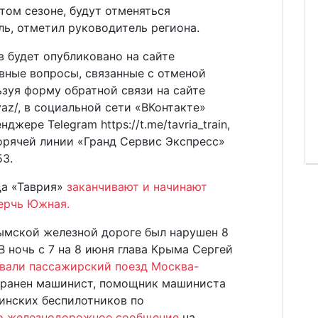
том сезоне, будут отменяться
ль, отметил руководитель региона.
 будет опубликовано на сайте
ативные вопросы, связанные с отменой
ьзуя форму обратной связи на сайте
vyaz/, в социальной сети «ВКонтакте»
енджере Telegram https://t.me/tavria_train,
орячей линии «Гранд Сервис Экспресс»
53.
да «Таврия»
заканчивают и начинают
Керчь Южная.
ымской железной дороге был нарушен 8
В ночь с 7 на 8 июня глава Крыма Сергей
вали пассажирский поезд Москва-
го ранен машинист, помощник машиниста
аинских беспилотников по
о железнодорожное сообщение
на