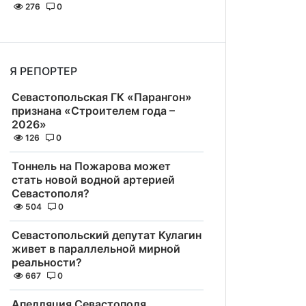
276
0
Я РЕПОРТЕР
Севастопольская ГК «Парангон»
признана «Строителем года –
2026»
126
0
Тоннель на Пожарова может
стать новой водной артерией
Севастополя?
504
0
Севастопольский депутат Кулагин
живет в параллельной мирной
реальности?
667
0
Апелляция Севастополя