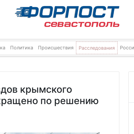
ка
Политика
Происшествия
Росс
Расследования
здов крымского
кращено по решению