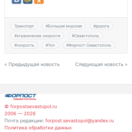
Транспорт
#
Большая морская
#
дорога
#
ограничение скорости
#
Севастополь
#
скорость
#
Топ
#
Форпост Севастополь
Навигация
« Предыдущая новость
Следующая новость »
по
записям
© forpostsevastopol.ru
2006 — 2026
Почта редакции:
forpost.sevastopol@yandex.ru
Политика обработки данных