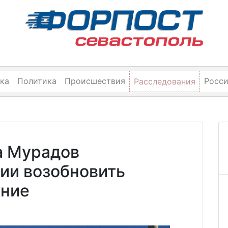
ка
Политика
Происшествия
Росс
Расследования
а Мурадов
ии возобновить
ение