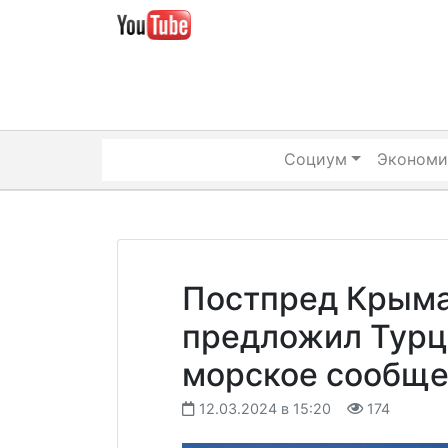
Skip
to
content
Социум
Экономи
Постпред Крым
предложил Турц
морское сообщ
12.03.2024 в 15:20
174