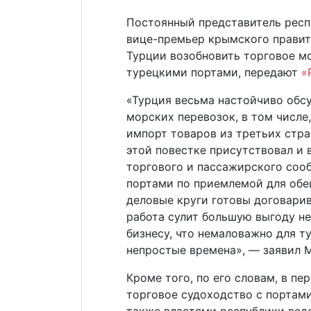
Постоянный представитель респ
вице-премьер крымского правит
Турции возобновить торговое 
турецкими портами, передают
«
«Турция весьма настойчиво обс
морских перевозок, в том числе
импорт товаров из третьих стра
этой повестке присутствовал и
торгового и пассажирского со
портами по приемлемой для обе
деловые круги готовы договарив
работа сулит большую выгоду не
бизнесу, что немаловажно для 
непростые времена», — заявил М
Кроме того, по его словам, в п
торговое судоходство с портами
также властями республики веде