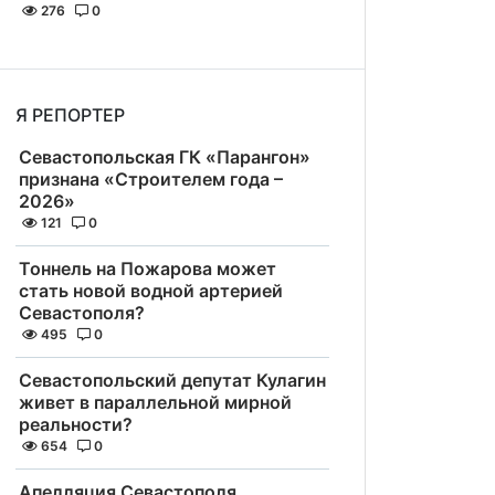
276
0
Я РЕПОРТЕР
Севастопольская ГК «Парангон»
признана «Строителем года –
2026»
121
0
Тоннель на Пожарова может
стать новой водной артерией
Севастополя?
495
0
Севастопольский депутат Кулагин
живет в параллельной мирной
реальности?
654
0
Апелляция Севастополя