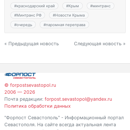
#
краснодарский край
#
Крым
#
минтранс
#
Минтранс РФ
#
Новости Крыма
#
очередь
#
паромная переправа
Навигация
« Предыдущая новость
Следующая новость »
по
записям
© forpostsevastopol.ru
2006 — 2026
Почта редакции:
forpost.sevastopol@yandex.ru
Политика обработки данных
"Форпост Севастополь" - Информационный портал
Севастополя. На сайте всегда актуальная лента