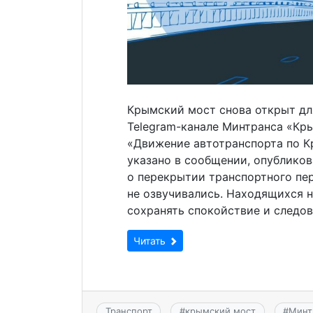
Крымский мост снова открыт дл
Telegram-канале Минтранса «Кр
«Движение автотранспорта по К
указано в сообщении, опубликова
о перекрытии транспортного пе
не озвучивались. Находящихся н
сохранять спокойствие и следов
Читать
Транспорт
#
крымский мост
#
Минт