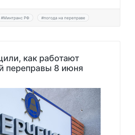
#
Минтранс РФ
#
погода на переправе
или, как работают
й переправы 8 июня