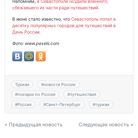
Напомним,
в Севастополе осудили военного,
сбежавшего из части ради путешествий
.
В июне стало известно, что
Севастополь попал в
десятку популярных городов для путешествий в
День России
.
Фото:
www.
pexels.
com
Туризм
#
новости России
#
поездки по России
#
путешествия
#
Россия
#
Санкт-Петербург
#
туризм
Навигация
« Предыдущая новость
Следующая новость »
по