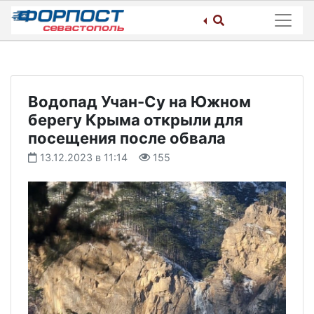
Skip
to
content
Водопад Учан-Су на Южном
берегу Крыма открыли для
посещения после обвала
13.12.2023 в 11:14
155