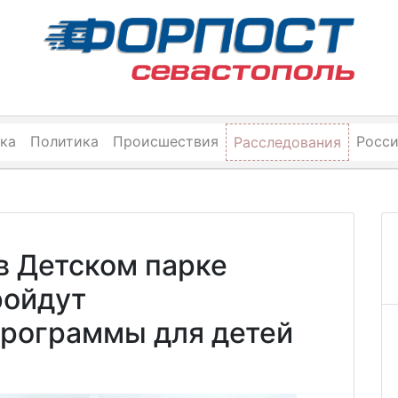
ка
Политика
Происшествия
Росс
Расследования
в Детском парке
ройдут
рограммы для детей