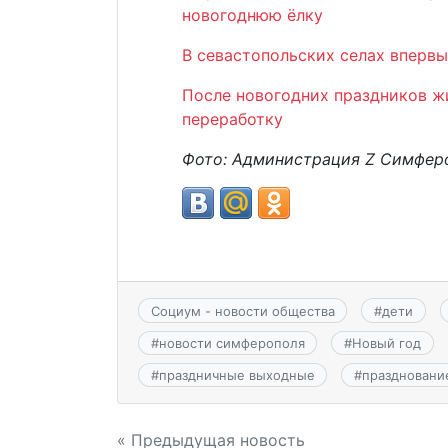
новогоднюю ёлку
В севастопольских селах впервы
После новогодних праздников ж
переработку
Фото: Администрация
Z Симфер
Социум - новости общества
#
дети
#
новости симферополя
#
Новый год
#
праздничные выходные
#
праздновани
Навигация
« Предыдущая новость