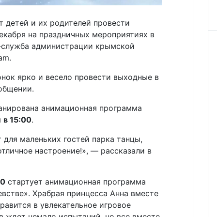
 детей и их родителей провести
декабря на праздничных мероприятиях в
с-служба администрации крымской
am.
нок ярко и весело провести выходные в
общении.
анирована анимационная программа
я
в 15:00
.
 для маленьких гостей парка танцы,
отличное настроение!», — рассказали в
00
стартует анимационная программа
встве». Храбрая принцесса Анна вместе
равится в увлекательное игровое
в ждет немало испытаний, но все вместе