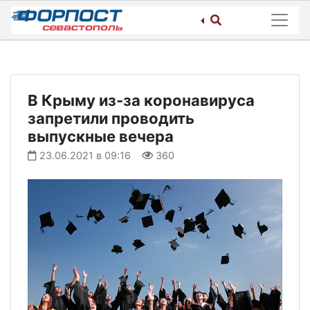
Skip
to
content
В Крыму из-за коронавируса
запретили проводить
выпускные вечера
23.06.2021 в 09:16
360