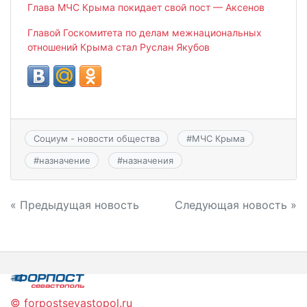
Глава МЧС Крыма покидает свой пост — Аксенов
Главой Госкомитета по делам межнациональных
отношений Крыма стал Руслан Якубов
Социум - новости общества
#
МЧС Крыма
#
назначение
#
назначения
Навигация
« Предыдущая новость
Следующая новость »
по
записям
© forpostsevastopol.ru