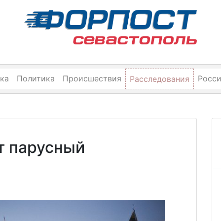
ка
Политика
Происшествия
Росс
Расследования
т парусный