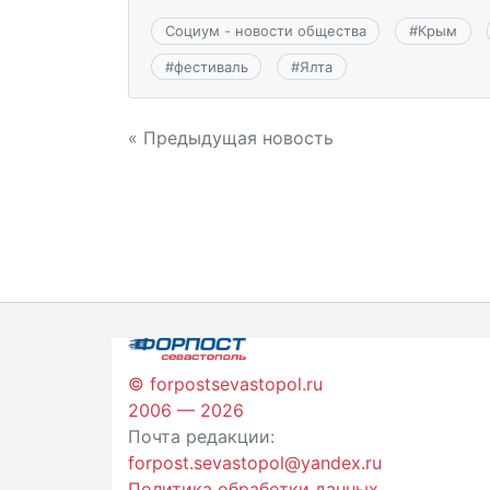
Социум - новости общества
#
Крым
#
фестиваль
#
Ялта
Навигация
« Предыдущая новость
по
записям
© forpostsevastopol.ru
2006 — 2026
Почта редакции:
forpost.sevastopol@yandex.ru
Политика обработки данных