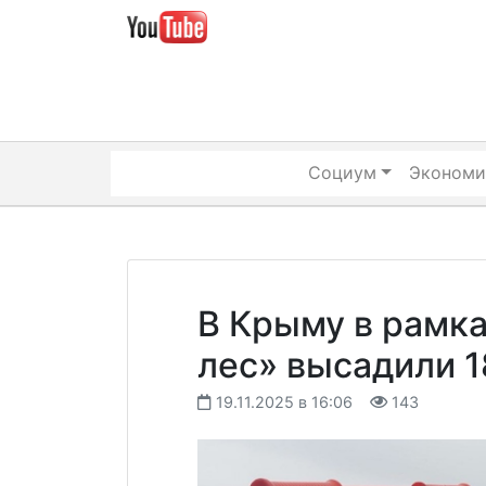
Skip
to
content
Социум
Экономи
В Крыму в рамк
лес» высадили 1
19.11.2025 в 16:06
143