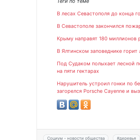
Теги по теме
В лесах Севастополя до конца г
В Севастополе закончился пожа
Крыму направят 180 миллионов 
В Ялтинском заповеднике горит
Под Судаком полыхает лесной п
на пяти гектарах
Нарушитель устроил гонки по б
загорелся Porsche Cayenne и вы
Социум - новости общества
#
деревья