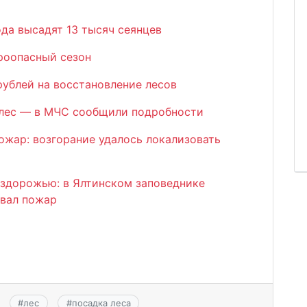
ода высадят 13 тысяч сеянцев
роопасный сезон
рублей на восстановление лесов
 лес — в МЧС сообщили подробности
ожар: возгорание удалось локализовать
ездорожью: в Ялтинском заповеднике
звал пожар
#
лес
#
посадка леса