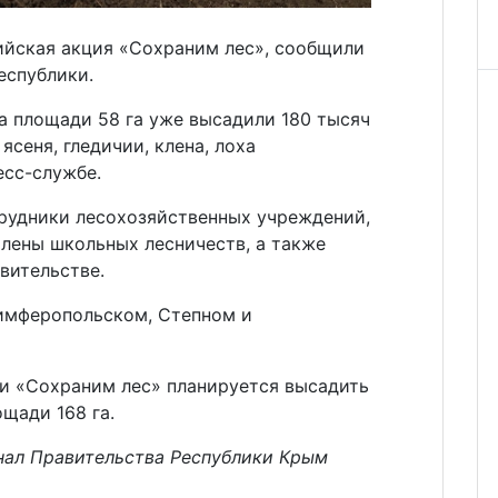
йская акция «Сохраним лес», сообщили
еспублики.
а площади 58 га уже высадили 180 тысяч
ясеня, гледичии, клена, лоха
есс-службе.
трудники лесохозяйственных учреждений,
члены школьных лесничеств, а также
вительстве.
имферопольском, Степном и
ии «Сохраним лес» планируется высадить
ощади 168 га.
нал Правительства Республики Крым