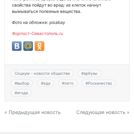
свойства пойдут во вред: из клеток начнут
вымываться полезные вещества.
Фото на обложке: pixabay
Форпост-Севастополь.ru
Социум - новости общества
#
арбузы
#
выбор
#
еда
#
лето
#
Роскачество
#
ягода
Навигация
« Предыдущая новость
Следующая новость »
по