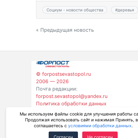
Социум - новости общества
#
деревья
Навигация
« Предыдущая новость
по
записям
© forpostsevastopol.ru
2006 — 2026
Почта редакции:
forpost.sevastopol@yandex.ru
Политика обработки данных
Мы используем файлы cookie для улучшения работы са
Продолжая использовать сайт и нажимая Принять, 
соглашаетесь с
условиями обработки данных
.
Согласен
Не согласен