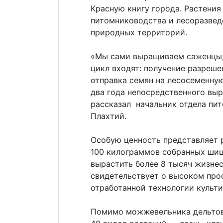
Красную книгу города. Растени
питомниководства и лесоразвед
природных территорий.
«Мы сами выращиваем саженцы, 
цикл входят: получение разреше
отправка семян на лесосеменную
два года непосредственного вы
рассказал начальник отдела пи
Плахтий.
Особую ценность представляет р
100 килограммов собранных ши
вырастить более 8 тысяч жизне
свидетельствует о высоком про
отработанной технологии культ
Помимо можжевельника дельтов