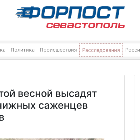
ка
Политика
Происшествия
Росс
Расследования
той весной высадят
нижных саженцев
в