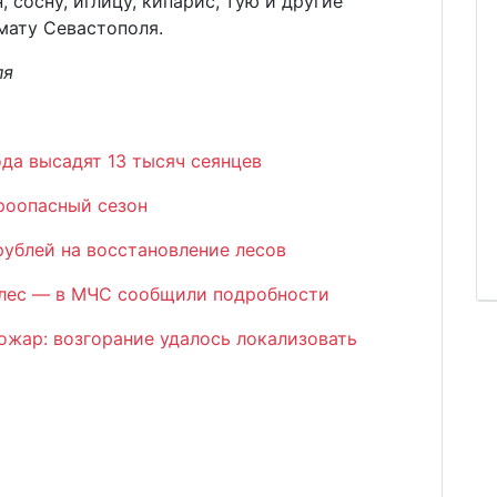
, сосну, иглицу, кипарис, тую и другие
мату Севастополя.
ля
ода высадят 13 тысяч сеянцев
роопасный сезон
рублей на восстановление лесов
 лес — в МЧС сообщили подробности
ожар: возгорание удалось локализовать