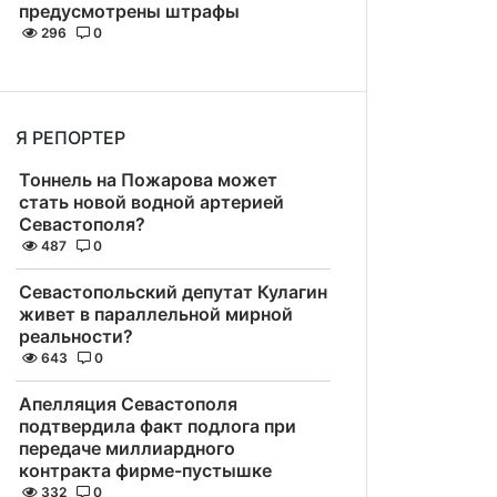
предусмотрены штрафы
296
0
Я РЕПОРТЕР
Тоннель на Пожарова может
стать новой водной артерией
Севастополя?
487
0
Севастопольский депутат Кулагин
живет в параллельной мирной
реальности?
643
0
Апелляция Севастополя
подтвердила факт подлога при
передаче миллиардного
контракта фирме-пустышке
332
0