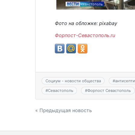
Фото на обложке: pixabay
Форпост-Севастополь.ru
Социум - новости общества
#
антисепти
#
Севастополь
#
Форпост Севастополь
Навигация
« Предыдущая новость
по
записям