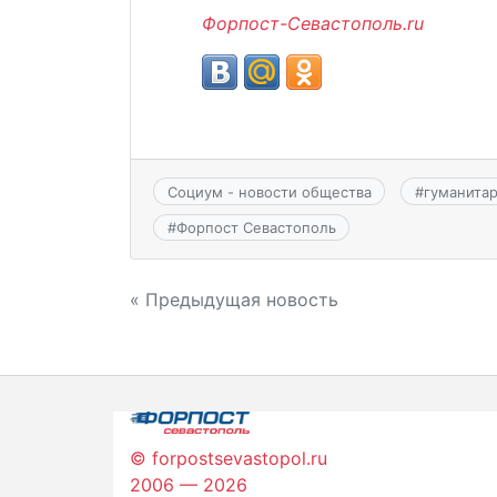
Форпост-Севастополь.ru
Социум - новости общества
#
гуманита
#
Форпост Севастополь
Навигация
« Предыдущая новость
по
записям
© forpostsevastopol.ru
2006 — 2026