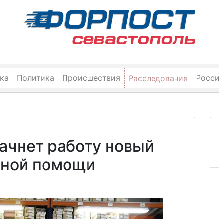
ка
Политика
Происшествия
Росс
Расследования
ачнет работу новый
рной помощи