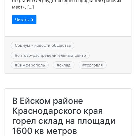
открытию ОРЦ будет создано порядка 950 рабочих
мест», […]
Читать
Социум - новости общества
#
оптово-распределительный центр
#
Симферополь
#
склад
#
торговля
В Ейском районе
Краснодарского края
горел склад на площади
1600 кв метров