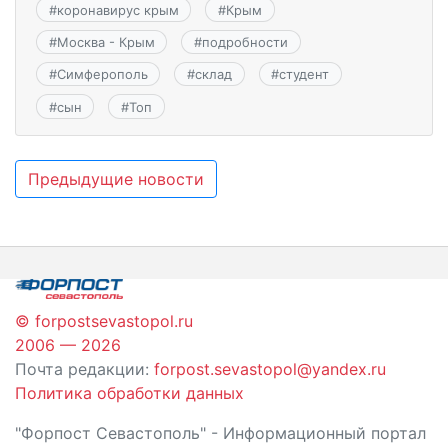
#
коронавирус крым
#
Крым
#
Москва - Крым
#
подробности
#
Симферополь
#
склад
#
студент
#
сын
#
Топ
Навигация
Предыдущие новости
по
записям
© forpostsevastopol.ru
2006 — 2026
Почта редакции:
forpost.sevastopol@yandex.ru
Политика обработки данных
"Форпост Севастополь" - Информационный портал