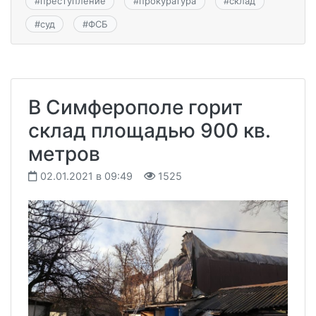
#
преступление
#
прокуратура
#
склад
#
суд
#
ФСБ
В Симферополе горит
склад площадью 900 кв.
метров
02.01.2021 в 09:49
1525