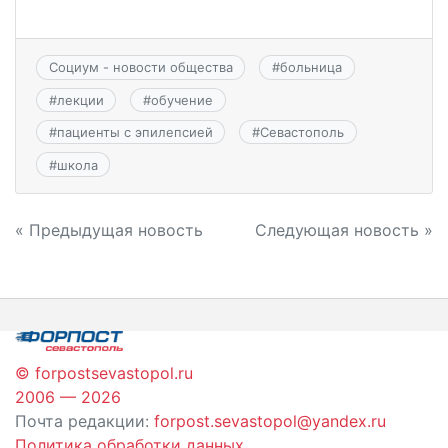
Социум - новости общества
#
больница
#
лекции
#
обучение
#
пациенты с эпилепсией
#
Севастополь
#
школа
Навигация
« Предыдущая новость
Следующая новость »
по
записям
© forpostsevastopol.ru
2006 — 2026
Почта редакции:
forpost.sevastopol@yandex.ru
Политика обработки данных