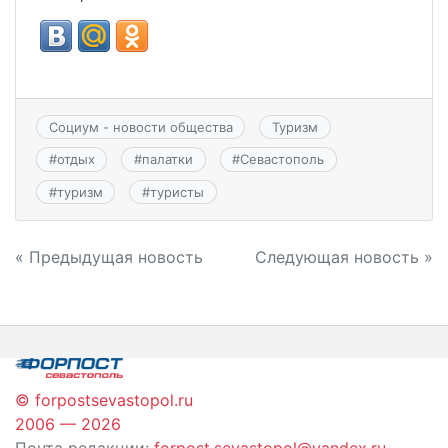
Социум - новости общества
Туризм
#
отдых
#
палатки
#
Севастополь
#
туризм
#
туристы
Навигация
« Предыдущая новость
Следующая новость »
по
записям
© forpostsevastopol.ru
2006 — 2026
Почта редакции:
forpost.sevastopol@yandex.ru