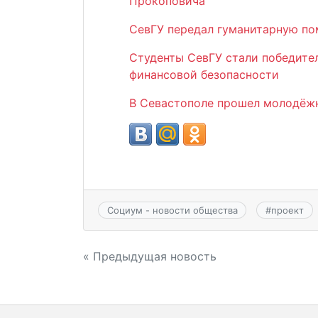
Прокоповича
СевГУ передал гуманитарную п
Студенты СевГУ стали победит
финансовой безопасности
В Севастополе прошел молодёж
Социум - новости общества
#
проект
Навигация
« Предыдущая новость
по
записям