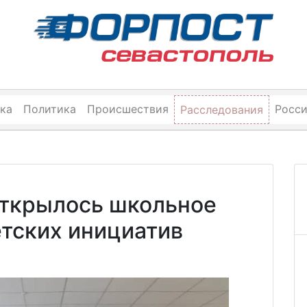
ка
Политика
Происшествия
Росс
Расследования
открылось школьное
етских инициатив