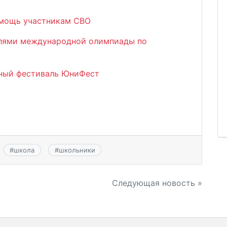
омощь участникам СВО
елями международной олимпиады по
ный фестиваль ЮниФест
#
школа
#
школьники
Следующая новость »