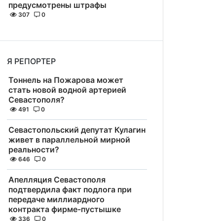
предусмотрены штрафы
307
0
Я РЕПОРТЕР
Тоннель на Пожарова может
стать новой водной артерией
Севастополя?
491
0
Севастопольский депутат Кулагин
живет в параллельной мирной
реальности?
646
0
Апелляция Севастополя
подтвердила факт подлога при
передаче миллиардного
контракта фирме-пустышке
336
0